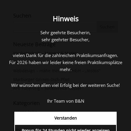
Suchen
Hinweis
Sehr geehrte Besucherin,
sehr geehrter Besucher,
Neueste Beiträge
Werbetechnik – Mengel & Metke
vielen Dank für die zahlreichen Praktikumsanfragen.
Marburgs finest – 01/2022
Für 2026 haben wir leider keine freien Praktikumsplätze
mehr.
Webdesign – mahe medical GmbH – „Visoss“
Marburger Grimm-Dich-Pfad
Wir wünschen allen viel Erfolg bei der weiteren Suche!
APE Folierung – Stickservice Rösser
Ihr Team von B&N
Kategorien
corona krise.
Verstanden
corporate design.
design.
Popup für 24 Stunden nicht wieder anzeigen