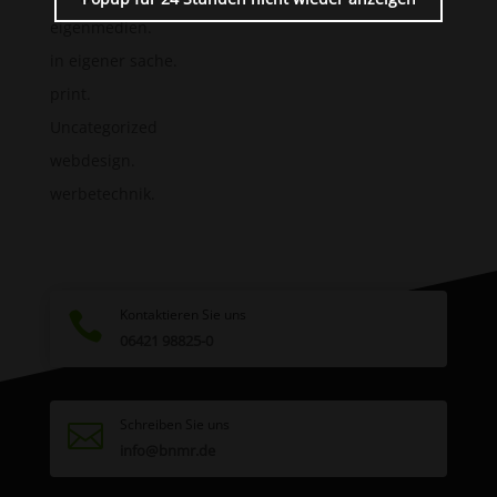
eigenmedien.
in eigener sache.
print.
Uncategorized
webdesign.
werbetechnik.
Kontaktieren Sie uns

06421 98825-0
Schreiben Sie uns

info@bnmr.de