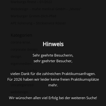
Marburgs finest – 01/2022
Webdesign – mahe medical GmbH – „Visoss“
Marburger Grimm-Dich-Pfad
APE Folierung – Stickservice Rösser
Kategorien
Hinweis
corona krise.
corporate design.
Sehr geehrte Besucherin,
design.
sehr geehrter Besucher,
eigenmedien.
in eigener sache.
vielen Dank für die zahlreichen Praktikumsanfragen.
print.
Für 2026 haben wir leider keine freien Praktikumsplätze
mehr.
Uncategorized
webdesign.
Wir wünschen allen viel Erfolg bei der weiteren Suche!
werbetechnik.