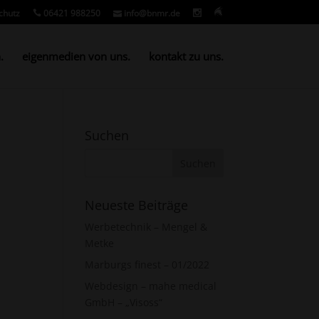
chutz
06421 988250
info@bnmr.de
.
eigenmedien von uns.
kontakt zu uns.
Suchen
Neueste Beiträge
Werbetechnik – Mengel &
Metke
Marburgs finest – 01/2022
Webdesign – mahe medical
GmbH – „Visoss“