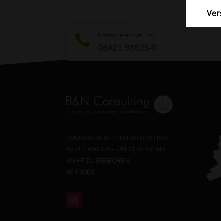
Ver
Kontaktieren Sie uns

06421 98825-0
ZUSAMMEN MEHR BEWEGEN UND
NEUES WAGEN – UM GEMEINSAM
MEHR ZU ERREICHEN
SEIT 2002