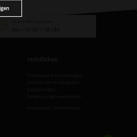
igen
Unsere Öffnungszeiten
}
Mo – Fr: 09 – 18 Uhr
.
rechtliches.
Privatsphäre-Einstellungen
Historie der Privatsphäre-
Einstellungen
Einwilligungen widerrufen
Impressum / Datenschutz