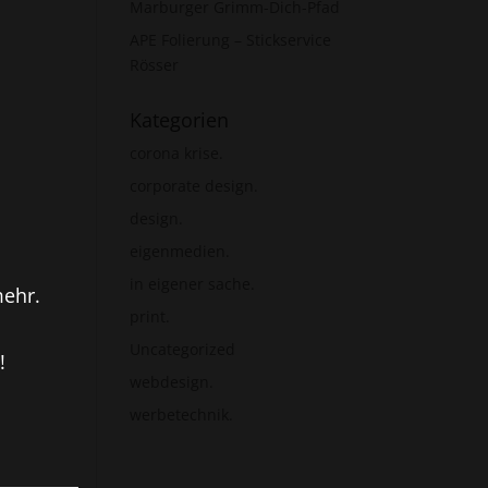
Marburger Grimm-Dich-Pfad
APE Folierung – Stickservice
Rösser
Kategorien
corona krise.
corporate design.
design.
eigenmedien.
in eigener sache.
mehr.
print.
Uncategorized
!
webdesign.
werbetechnik.