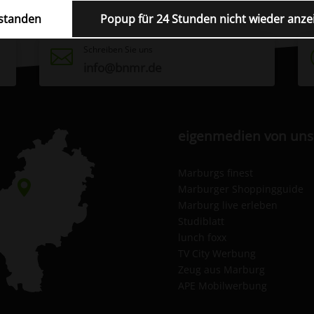
standen
Popup für 24 Stunden nicht wieder anze
Schreiben Sie uns

info@bnmr.de
eigenmedien von uns
Marburgs finest
Marburger Shoppingguide
Marburg live erleben
Studiblatt
lunch foxx
TV City Werbung
Zeug aus Marburg
APE Mobilwerbung